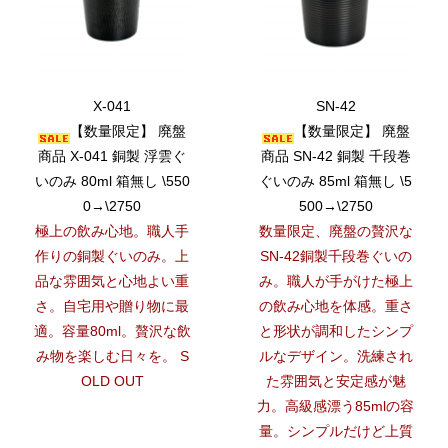
X-041
SN-42
【数量限定】 廃盤
【数量限定】 廃盤
商品 X-041 銅製 浮雲ぐ
商品 SN-42 銅製 千段巻
いのみ 80ml 箱無し \550
ぐいのみ 85ml 箱無し \5
0→\2750
500→\2750
極上の飲み心地。職人手
数量限定、廃盤の贅沢な
作りの銅製ぐいのみ。上
SN-42銅製千段巻ぐいの
品な雰囲気と心地よい重
み。職人が手がけた極上
さ。自宅用や贈り物に最
の飲み心地を体感。重さ
適。容量80ml。贅沢な飲
と形状が調和したシンプ
み物を楽しむ日々を。 S
ルなデザイン。洗練され
OLD OUT
た雰囲気と安定感が魅
力。高級感漂う85mlの容
量。シンプルだけど上質