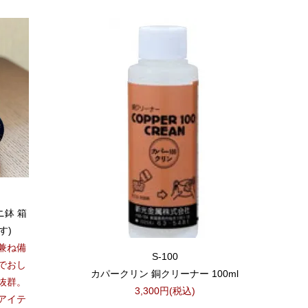
ニ鉢 箱
す)
兼ね備
S-100
でおし
カパークリン 銅クリーナー 100ml
抜群。
3,300円(税込)
アイテ