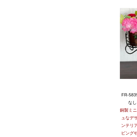
FR-5
なし
銅製ミニ
ュなデ
ンテリ
ビング