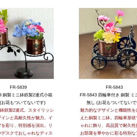
FR-5839
FR-5843
839 銅製ミニ鉢鉄製2連式小箱
FR-5843 四輪車付き 銅製 ミ
(お花もついてないです)
無し (お花もついてないで
鉢鉄製2連式。スタイリッシ
魅力的なデザインと機能性を
ザインと高耐久性が魅力。イ
えた銅製ミニ鉢。四輪車形状
アを彩り、特別感を演出。リ
ゃれに飾り、高品質で耐久性
やデスクでおしゃれなディス
お部屋を華やかに彩る特別な