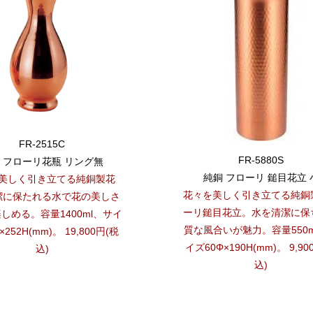
FR-2515C
FR-5880S
 フローリ花瓶 リング無
純銅 フローリ 鎚目花立 
美しく引き立てる純銅製花
花々を美しく引き立てる純銅
潔に保たれる水で花の美しさ
ーリ鎚目花立。水を清潔に保
しめる。容量1400ml、サイ
質な風合いが魅力。容量550m
×252H(mm)。 19,800円(税
イズ60Φ×190H(mm)。 9,90
込)
込)