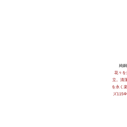
純銅
花々を
立。清
を永く楽
ズ115Φ