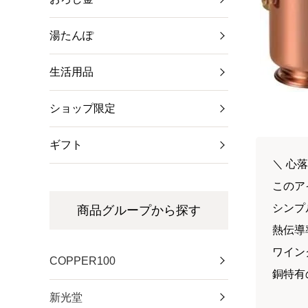
湯たんぽ
生活用品
ショップ限定
ギフト
＼ 心
このア
シンプ
商品グループから探す
熱伝導
ワイン
COPPER100
銅特有
新光堂