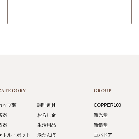
CATEGORY
GROUP
カップ類
調理道具
COPPER100
茶器
おろし金
新光堂
酒器
生活用品
新鎚堂
ケトル・ポット
湯たんぽ
コパドア