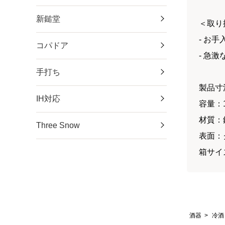
新鎚堂
＜取り
- お
コパドア
- 急
手打ち
製品寸法
IH対応
容量：1
材質：
Three Snow
表面：
箱サイズ
酒器
>
冷酒